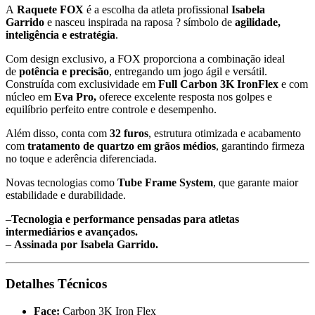
A
Raquete FOX
é a escolha da atleta profissional
Isabela
Garrido
e nasceu inspirada na raposa ? símbolo de
agilidade,
inteligência e estratégia
.
Com design exclusivo, a FOX proporciona a combinação ideal
de
potência e precisão
, entregando um jogo ágil e versátil.
Construída com exclusividade em
Full Carbon 3K
Iron
Flex
e com
núcleo em
Eva Pro,
oferece excelente resposta nos golpes e
equilíbrio perfeito entre controle e desempenho.
Além disso, conta com
32 furos
, estrutura otimizada e acabamento
com
tratamento de quartzo em grãos médios
, garantindo firmeza
no toque e aderência diferenciada.
Novas tecnologias como
Tube Frame System
, que garante maior
estabilidade e durabilidade.
–
Tecnologia e performance pensadas para atletas
intermediários e avançados.
–
Assinada por Isabela Garrido.
Detalhes Técnicos
Face:
Carbon 3K Iron Flex